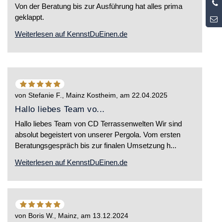
0
Von der Beratung bis zur Ausführung hat alles prima
5
geklappt.
Weiterlesen auf KennstDuEinen.de
5
von
5
von
Stefanie F., Mainz Kostheim
, am
22.04.2025
Sternen
Hallo liebes Team vo...
Hallo liebes Team von CD Terrassenwelten Wir sind
absolut begeistert von unserer Pergola. Vom ersten
Beratungsgespräch bis zur finalen Umsetzung h...
Weiterlesen auf KennstDuEinen.de
5
von
5
von
Boris W., Mainz
, am
13.12.2024
Sternen