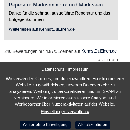
Reperatur Markisenmotor und Markisaen...
Danke für die sehr gut ausgeführte Reperatur und das
Entgegenkommen.
Weiterlesen auf KennstDuEinen.de
240
Bewertungen mit
4.87
/5 Sternen auf
KennstDuEinen.de
✔
GEPRÜFT
Datenschutz
|
Impressum
Wir verwenden Cookies, um die einwandfreie Funktion unserer
Impressum
Website zu gewährleisten, unseren Datenverkehr zu
Datenschutz
analysieren, Werbung zu personalisieren und um SPAM zu
verhindern. Wir informieren auch unsere Analyse- und
Barrierefreiheit
Werbepartner über Nutzeraktivitäten auf der Website.
Cookie Einstellungen
Einstellungen verwalten »
Marketing by
WinLocal
Weiter ohne Einwilligung
Alle akzeptieren
Barrierefreie Website