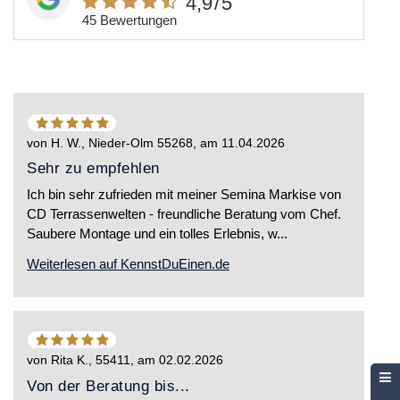
4,9
/5
45 Bewertungen
5
von
5
von
H. W., Nieder-Olm 55268
, am
11.04.2026
Sternen
Sehr zu empfehlen
Ich bin sehr zufrieden mit meiner Semina Markise von
CD Terrassenwelten - freundliche Beratung vom Chef.
Saubere Montage und ein tolles Erlebnis, w...
Weiterlesen auf KennstDuEinen.de
5
von
5
von
Rita K., 55411
, am
02.02.2026
Sternen
Von der Beratung bis...