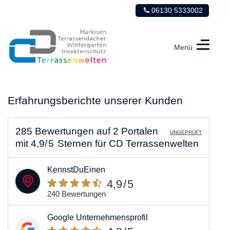
06130 5333002
Menü
CD
Terrassenwelten
Erfahrungsberichte unserer Kunden
285 Bewertungen
auf
2 Portalen
UNGEPRÜFT
mit
4,9
/5
Sternen
für
CD Terrassenwelten
KennstDuEinen
4,9
/5
240 Bewertungen
Google Unternehmensprofil