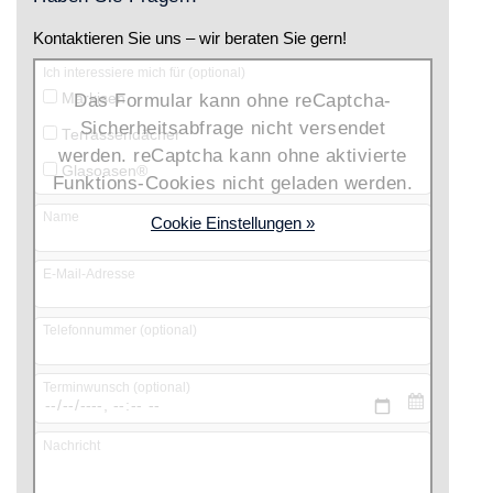
Kontaktieren Sie uns – wir beraten Sie gern!
Ich interessiere mich für (optional)
Das Formular kann ohne reCaptcha-
Markisen
Sicherheitsabfrage nicht versendet
Terrassendächer
werden. reCaptcha kann ohne aktivierte
Glasoasen®
Funktions-Cookies nicht geladen werden.
Name
Cookie Einstellungen »
E-Mail-Adresse
Telefonnummer (optional)
Terminwunsch (optional)
Nachricht