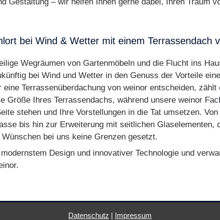
nd Gestaltung – wir helfen Ihnen gerne dabei, Ihren Traum vo
lort bei Wind & Wetter mit einem Terrassendach 
eilige Wegräumen von Gartenmöbeln und die Flucht ins Haus
ünftig bei Wind und Wetter in den Genuss der Vorteile eine
eine Terrassenüberdachung von weinor entscheiden, zählt e
die Größe Ihres Terrassendachs, während unsere weinor Fac
eite stehen und Ihre Vorstellungen in die Tat umsetzen. Vo
se bis hin zur Erweiterung mit seitlichen Glaselementen, du
en Wünschen bei uns keine Grenzen gesetzt.
t modernstem Design und innovativer Technologie und verwand
inor.
Datenschutz
|
Impressum